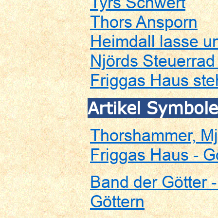
Tyrs Schwert
Thors Ansporn
Heimdall lasse u
Njörds Steuerrad
Friggas Haus ste
Artikel Symbole
Thorshammer, Mjö
Friggas Haus - G
Band der Götter 
Göttern