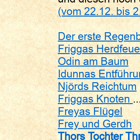
(vom 22.12. bis 2
Der erste Regen
Friggas Herdfeue
Odin am Baum
Idunnas Entführ
Njörds Reichtum
Friggas Knoten
.
Freyas Flügel
Frey und Gerdh
Thors Tochter Th