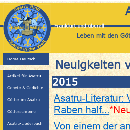
Frankfurt und überall
Leben mit den Gött
Home Deutsch
Neuigkeiten 
Artikel für Asatru
2015
Gebete & Gedichte
Asatru-Literatur
Götter im Asatru
Raben half...
*Ne
Götterschreine
Von einem der an
Asatru-Liederbuch