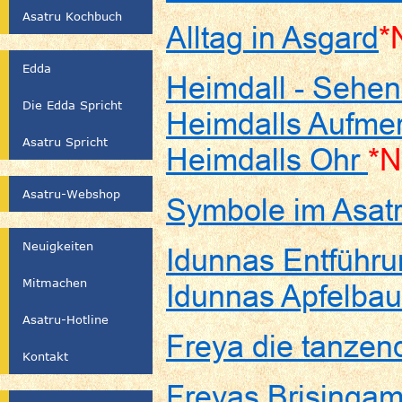
Asatru Kochbuch
Alltag in Asgard
*
Edda
Heimdall - Sehen
Die Edda Spricht
Heimdalls Aufme
Asatru Spricht
Heimdalls Ohr
*N
Asatru-Webshop
Symbole im Asat
Neuigkeiten
Idunnas Entführu
Mitmachen
Idunnas Apfelba
Asatru-Hotline
Freya die tanzend
Kontakt
Freyas Brisingam