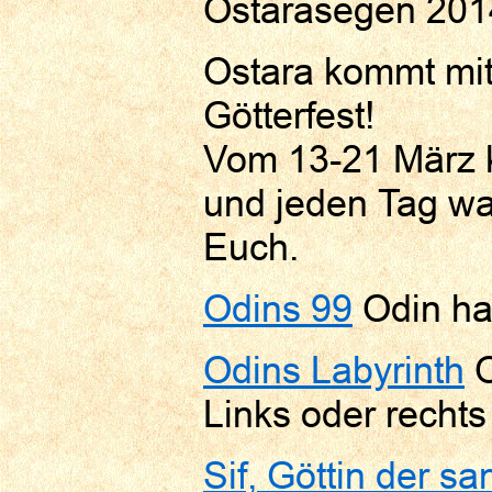
Ostarasegen 201
Ostara kommt mit
Götterfest!
Vom 13-21 März 
und jeden Tag war
Euch.
Odins 99
Odin ha
Odins Labyrinth
O
Links oder rechts
Sif, Göttin der s