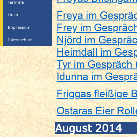
Termine
Freya im Gespräc
Links
Frey im Gespräch
Impressum
Njörd im Gespräc
Datenschutz
Heimdall im Gesp
Tyr im Gespräch 
Idunna im Gesprä
Friggas fleißige 
Ostaras Eier Roll
August 2014