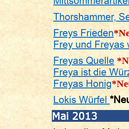
Mittsommerartike
Thorshammer, Se
Freys Frieden
*N
Frey und Freyas w
Freyas Quelle
*N
Freya ist die Wü
Freyas Honig
*Ne
Lokis Würfel
*Ne
Mai 2013