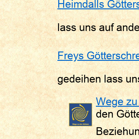
Heimdalls Götter
lass uns auf and
Freys Götterschr
gedeihen lass u
Wege zu 
den Gött
Beziehun