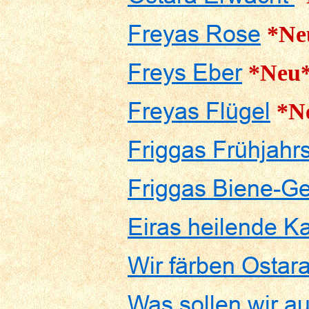
Freyas Rose
*Ne
Freys Eber
*Neu
Freyas Flügel
*N
Friggas Frühjahr
Friggas Biene-G
Eiras heilende Ka
Wir färben Ostara
Was sollen wir a