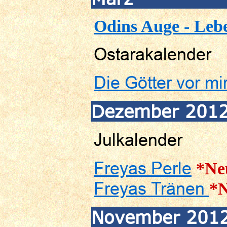
Odins Auge - Leb
Ostarakalender
Die Götter vor mi
Dezember 201
Julkalender
Freyas Perle
*Ne
Freyas Tränen
*
November 201