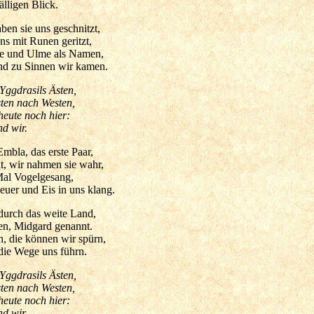
älligen Blick.
en sie uns geschnitzt,
s mit Runen geritzt,
he und Ulme als Namen,
und zu Sinnen wir kamen.
Yggdrasils Ästen,
sten nach Westen,
eute noch hier:
d wir.
mbla, das erste Paar,
t, wir nahmen sie wahr,
Mal Vogelgesang,
uer und Eis in uns klang.
durch das weite Land,
ten, Midgard genannt.
, die können wir spürn,
ie Wege uns führn.
Yggdrasils Ästen,
sten nach Westen,
eute noch hier:
d wir.