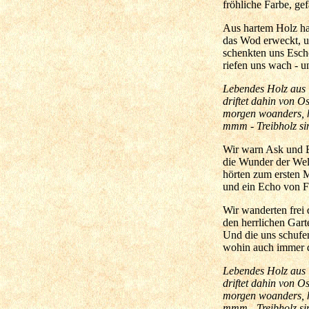
fröhliche Farbe, gef
Aus hartem Holz hab
das Wod erweckt, un
schenkten uns Esc
riefen uns wach - 
Lebendes Holz aus 
driftet dahin von O
morgen woanders, h
mmm - Treibholz sin
Wir warn Ask und E
die Wunder der Wel
hörten zum ersten 
und ein Echo von Fe
Wir wanderten frei 
den herrlichen Gar
Und die uns schufen
wohin auch immer d
Lebendes Holz aus 
driftet dahin von O
morgen woanders, h
mmm - Treibholz sin