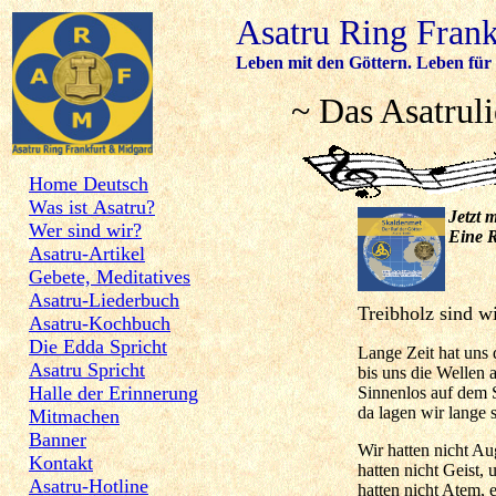
Asatru Ring Fran
Leben mit den Göttern. Leben für 
~ Das Asatrul
Home Deutsch
Was ist Asatru?
Jetzt 
Wer sind wir?
Eine R
Asatru-Artikel
Gebete, Meditatives
Asatru-Liederbuch
Treibhol
Asatru-Kochbuch
Die Edda Spricht
Lange Zeit hat uns 
Asatru Spricht
bis uns die Wellen 
Halle der Erinnerung
Sinnenlos auf dem
da lagen wir lange 
Mitmachen
Banner
Wir hatten nicht Au
Kontakt
hatten nicht Geist, 
Asatru-Hotline
hatten nicht Atem, 