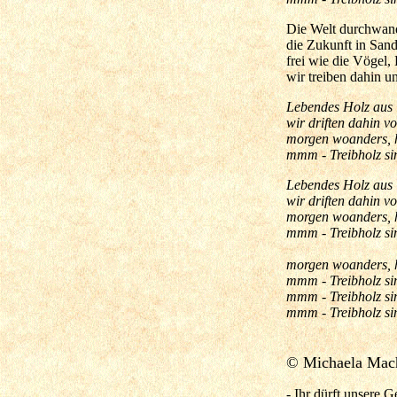
Die Welt durchwande
die Zukunft in Sand
frei wie die Vögel,
wir treiben dahin u
Lebendes Holz aus 
wir driften dahin v
morgen woanders, h
mmm - Treibholz sin
Lebendes Holz aus 
wir driften dahin v
morgen woanders, h
mmm - Treibholz sin
morgen woanders, h
mmm - Treibholz sin
mmm - Treibholz sin
mmm - Treibholz sin
© Michaela Mach
- Ihr dürft unsere 