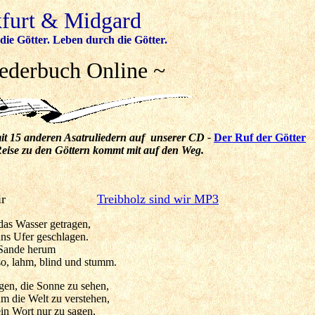
kfurt & Midgard
die Götter. Leben durch die Götter.
iederbuch Online ~
mit 15 anderen Asatruliedern auf unserer CD -
Der Ruf der Götter
eise zu den Göttern kommt mit auf den Weg.
z sind wir
Treibholz sind wir MP3
das Wasser getragen,
ans Ufer geschlagen.
 Sande herum
so, lahm, blind und stumm.
gen, die Sonne zu sehen,
um die Welt zu verstehen,
ein Wort nur zu sagen,