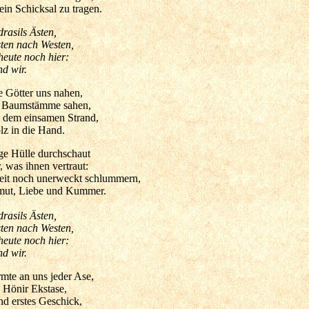
ein Schicksal zu tragen.
rasils Ästen,
sten nach Westen,
eute noch hier:
d wir.
e Götter uns nahen,
ns Baumstämme sahen,
n dem einsamen Strand,
lz in die Hand.
ge Hülle durchschaut
, was ihnen vertraut:
eit noch unerweckt schlummern,
mut, Liebe und Kummer.
rasils Ästen,
sten nach Westen,
eute noch hier:
d wir.
mte an uns jeder Ase,
Hönir Ekstase,
d erstes Geschick,