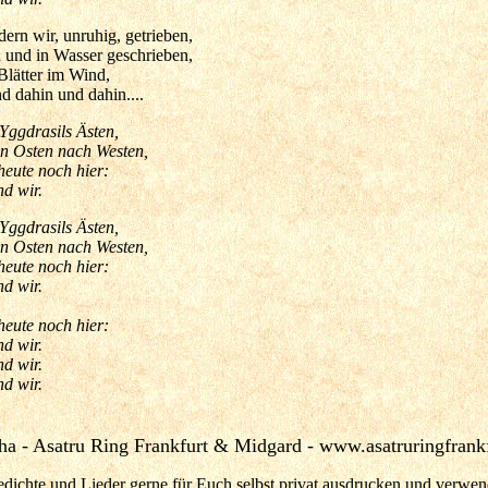
rn wir, unruhig, getrieben,
 und in Wasser geschrieben,
 Blätter im Wind,
nd dahin und dahin....
Yggdrasils Ästen,
on Osten nach Westen,
eute noch hier:
d wir.
Yggdrasils Ästen,
on Osten nach Westen,
eute noch hier:
d wir.
eute noch hier:
d wir.
d wir.
d wir.
a - Asatru Ring Frankfurt & Midgard - www.asatruringfrankf
Gedichte und Lieder gerne für Euch selbst privat ausdrucken und verwe