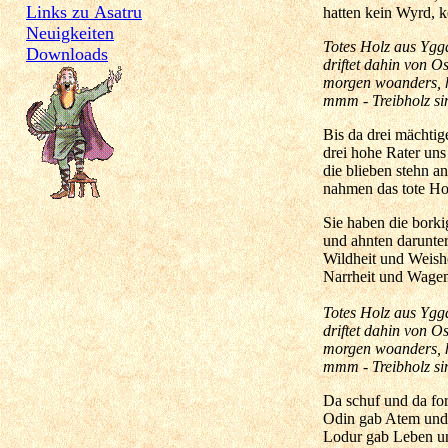
Links zu Asatru
hatten kein Wyrd, k
Neuigkeiten
Totes Holz aus Yggd
Downloads
driftet dahin von O
morgen woanders, h
mmm - Treibholz sin
Bis da drei mächtig
drei hohe Rater u
die blieben stehn a
nahmen das tote Ho
Sie haben die borki
und ahnten darunter
Wildheit und Weish
Narrheit und Wage
Totes Holz aus Yggd
driftet dahin von O
morgen woanders, h
mmm - Treibholz sin
Da schuf und da for
Odin gab Atem und 
Lodur gab Leben un