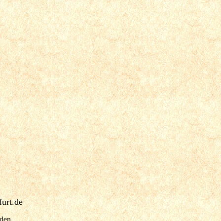
urt.de
nden.