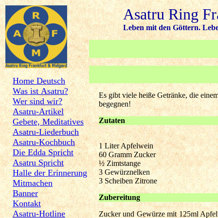
Asatru Ring Fr
Leben mit den Göttern. Leben
Home Deutsch
Was ist Asatru?
Es gibt viele heiße Getränke, die eine
Wer sind wir?
begegnen!
Asatru-Artikel
Zutaten
Gebete, Meditatives
Asatru-Liederbuch
Asatru-Kochbuch
1 Liter Apfelwein
Die Edda Spricht
60 Gramm Zucker
Asatru Spricht
½ Zimtstange
Halle der Erinnerung
3 Gewürznelken
3 Scheiben Zitrone
Mitmachen
Banner
Zubereitung
Kontakt
Asatru-Hotline
Zucker und Gewürze mit 125ml Apfelw