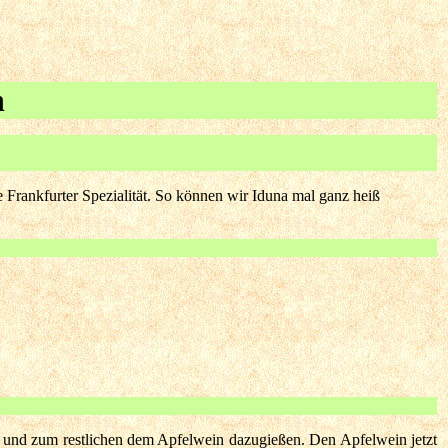
h
ne Frankfurter Spezialität. So können wir Iduna mal ganz heiß
 und zum restlichen dem Apfelwein dazugießen. Den Apfelwein jetzt