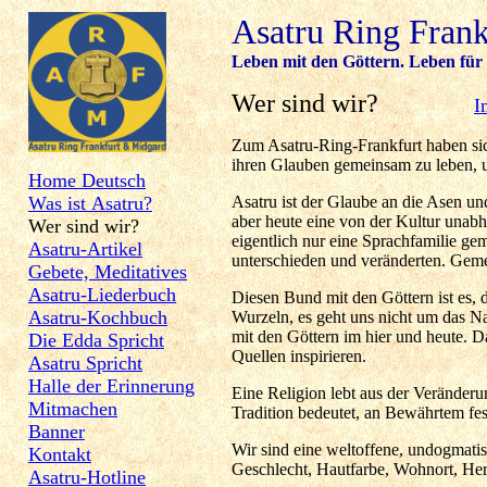
Asatru Ring Fran
Leben mit den Göttern. Leben für 
Wer sind wir?
I
Zum Asatru-Ring-Frankfurt haben sic
ihren Glauben gemeinsam zu leben, u
Home Deutsch
Was ist Asatru?
Asatru ist der Glaube an die Asen un
aber heute eine von der Kultur unab
Wer sind wir?
eigentlich nur eine Sprachfamilie ge
Asatru-Artikel
unterschieden und veränderten. Geme
Gebete, Meditatives
Asatru-Liederbuch
Diesen Bund mit den Göttern ist es, d
Asatru-Kochbuch
Wurzeln, es geht uns nicht um das 
mit den Göttern im hier und heute. D
Die Edda Spricht
Quellen inspirieren.
Asatru Spricht
Halle der Erinnerung
Eine Religion lebt aus der Veränderu
Mitmachen
Tradition bedeutet, an Bewährtem fest
Banner
Wir sind eine weltoffene, undogmatis
Kontakt
Geschlecht, Hautfarbe, Wohnort, Her
Asatru-Hotline