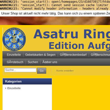
WARNING(2): 
"session_start(): open(/homepages/23/d160739177/htdo
WARNING(2): 
"session_start(): Cannot send session cache limiter 
WARNING(2): 
"Cannot modify header information - headers already 
Unser Shop ist aktuell nicht mehr tätig. Das kann sich zu einem späteren Z
Einzelteile
Gebetskarten & Segen
GÃ¶ttereckenbedarf
GÃ¶tterschmu
GÃ¤stebuch
Suchen
Ãœber uns
Go
Konto erstellen
Kategorien
Einzelteile