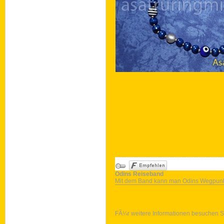
Odins Reiseband
Mit dem Band kann man Odins Wegpunk
FÃ¼r weitere Informationen besuchen Si