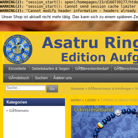
WARNING(2): 
"session_start(): open(/homepages/23/d160739177/htdo
WARNING(2): 
"session_start(): Cannot send session cache limiter 
WARNING(2): 
"Cannot modify header information - headers already 
Unser Shop ist aktuell nicht mehr tätig. Das kann sich zu einem späteren Z
Einzelteile
Gebetskarten & Segen
GÃ¶ttereckenbedarf
GÃ¶tterschmu
GÃ¤stebuch
Suchen
Ãœber uns
Go
Startseite
»
GÃ¶tterschmuck & AnhÃ¤nger
»
G
weiter »
Letzter »
3
Artikel in dieser Kat
Kategorien
GÃ¶ttersets