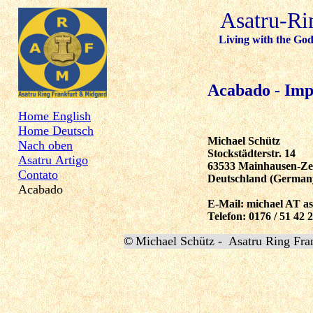
Asatru-Ri
Living with the Gods. L
Acabado - Im
Home English
Home Deutsch
Michael Schütz
Nach oben
Stockstädterstr. 14
Asatru Artigo
63533 Mainhausen-Ze
Contato
Deutschland (German
Acabado
E-Mail: michael AT as
Telefon: 0176 / 51 42 
©
Michael Schütz -
Asatru Ring F