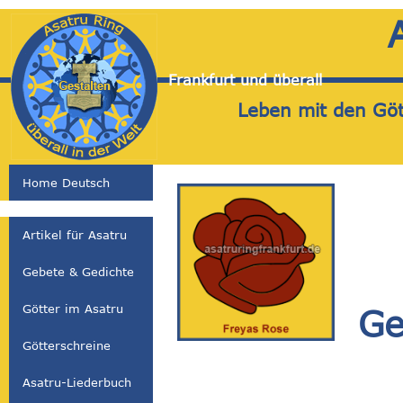
Frankfurt und überall
Leben mit den Gött
Home Deutsch
Artikel für Asatru
Gebete & Gedichte
Götter im Asatru
Ge
Götterschreine
Asatru-Liederbuch